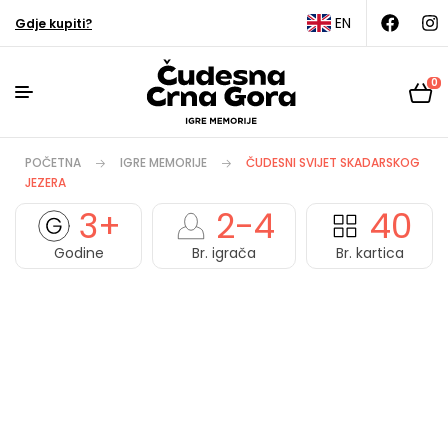
EN
Gdje kupiti?
0
POČETNA
IGRE MEMORIJE
ČUDESNI SVIJET SKADARSKOG
JEZERA
3+
2-4
40
Godine
Br. igrača
Br. kartica