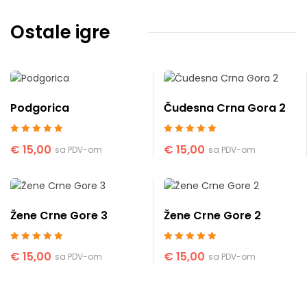
Ostale igre
Podgorica
Čudesna Crna Gora 2
Ocenjeno sa
5
Ocenjeno sa
5
€
15,00
€
15,00
sa PDV-om
sa PDV-om
od 5
od 5
Žene Crne Gore 3
Žene Crne Gore 2
Ocenjeno sa
5
Ocenjeno sa
5
€
15,00
€
15,00
sa PDV-om
sa PDV-om
od 5
od 5