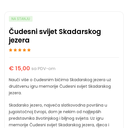
NA STANJU
Čudesni svijet Skadarskog
jezera
Ocenjeno
1
5
od 5
na osnovu
ocene kupca
€
15,00
sa PDV-om
Nauči više o čudesnim bićima Skadarskog jezera uz
društvenu igru memorije Čudesni svijet Skadarskog
jezera.
Skadarsko jezero, najveća slatkovodna površina u
jugoistočnoj Evropi, dom je nekim od najljepših
predstavnika životinjskog i biljnog svijeta. Uz igru
memorije Čudesni svijet Skadarskog jezera, djeca i