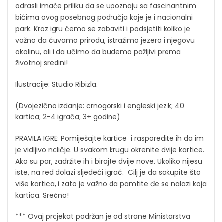
odrasli imaće priliku da se upoznaju sa fascinantnim
bićima ovog posebnog područja koje je i nacionalni
park. Kroz igru ćemo se zabaviti i podsjetiti koliko je
važno da čuvamo prirodu, istražimo jezero i njegovu
okolinu, ali i da učimo da budemo pažljivi prema
životnoj sredini!
Ilustracije: Studio Ribizla.
(Dvojezično izdanje: crnogorski i engleski jezik; 40
kartica; 2-4 igrača; 3+ godine)
PRAVILA IGRE: Pomiješajte kartice i rasporedite ih da im
je vidljivo naličje. U svakom krugu okrenite dvije kartice.
Ako su par, zadržite ih i birajte dvije nove. Ukoliko nijesu
iste, na red dolazi sljedeći igrač. Cilj je da sakupite što
više kartica, i zato je važno da pamtite đe se nalazi koja
kartica. Srećno!
*** Ovaj projekat podržan je od strane Ministarstva